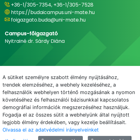
+36-1/305-7354, +36-1/305-7528
https://budaicampus.uni-mate.hu
foigazgato.buda@uni-mate.hu
Campus-főigazgató
Nyitrainé dr. Sárdy Diána
A sütiket személyre szabott élmény nyújtásához,
trendek elemzéséhez, a webhely kezeléséhez, a
felhasználók webhelyen történő mozgásának a nyomon
követéséhez és felhasználói bázisunkkal kapcsolatos
demográfiai információk megszerzéséhez használjuk.
E-mail
Telefonkönyv
NEPTUN
E-learning
Fogadja el az összes sütit a webhelyünk által nyújtott
legjobb élmény érdekében, vagy kezelje beállításait.
Olvassa el az adatvédelmi irányelveinket