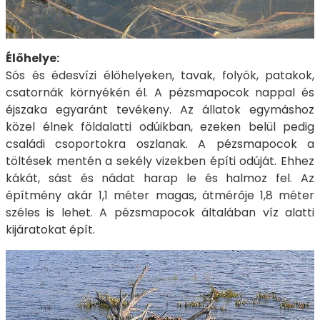
Élőhelye:
Sós és édesvízi élőhelyeken, tavak, folyók, patakok,
csatornák környékén él. A pézsmapocok nappal és
éjszaka egyaránt tevékeny. Az állatok egymáshoz
közel élnek földalatti odúikban, ezeken belül pedig
családi csoportokra oszlanak. A pézsmapocok a
töltések mentén a sekély vizekben építi odúját. Ehhez
kákát, sást és nádat harap le és halmoz fel. Az
építmény akár 1,1 méter magas, átmérője 1,8 méter
széles is lehet. A pézsmapocok általában víz alatti
kijáratokat épít.