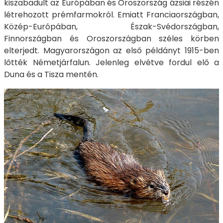
kiszabadult az Európában és Oroszország ázsiai részén
létrehozott prémfarmokról. Emiatt Franciaországban,
Közép-Európában, Észak-Svédországban,
Finnországban és Oroszországban széles körben
elterjedt. Magyarországon az első példányt 1915-ben
lőtték Németjárfalun. Jelenleg elvétve fordul elő a
Duna és a Tisza mentén.