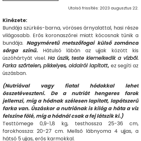
Utolsó frissítés: 2023 augusztus 22.
Kinézete:
Bundája szürkés-barna, vöröses árnyalattal, hasi része
világosabb. Erős koronaszőrei miatt kócosnak tűnik a
bundája.
Nagyméretű metszőfogai külső zománca
sárga színű.
Hátulsó lábán az ujjak között kis
úszóhártyát visel.
Ha úszik, teste kiemelkedik a vízből.
Farka szőrtelen, pikkelyes, oldalról lapított
,
ez segíti az
úszásban.
(Nutriával vagy fiatal hódokkal lehet
összetéveszteni. De a nutriát hengeres farok
jellemzi, míg a hódnak szélesen lapított, lapátszerű
farka van. Úszáskor a nutriának is kilóg a háta a víz
felszíne fölé, míg a hódnál csak a fej látszik ki.)
Testtömege 0,9-1,8 kg, testhossza 25-36 cm,
farokhossza: 20-27 cm. Mellső lábnyoma 4 ujjas, a
hátsó 5 ujjas, erős karmokkal.