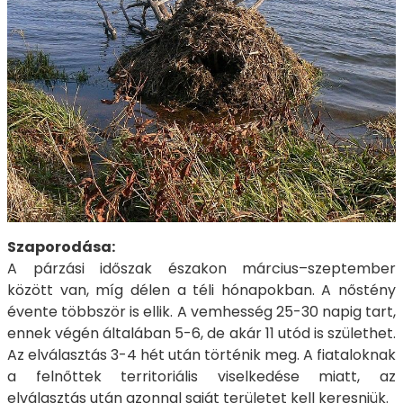
Szaporodása:
A párzási időszak északon március–szeptember
között van, míg délen a téli hónapokban. A nőstény
évente többször is ellik. A vemhesség 25-30 napig tart,
ennek végén általában 5-6, de akár 11 utód is születhet.
Az elválasztás 3-4 hét után történik meg. A fiataloknak
a felnőttek territoriális viselkedése miatt, az
elválasztás után azonnal saját területet kell keresniük.