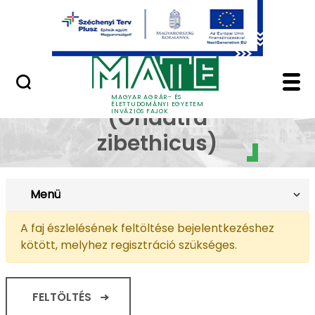
Ugrás a fő tartalomhoz
Kapcsolat
Pézsmapocok - Invázi
Pézsmapocok
MAGYAR AGRÁR- ÉS
ÉLETTUDOMÁNYI EGYETEM
(Ondatra
INVÁZIÓS FAJOK
zibethicus)
Menü
A faj észlelésének feltöltése bejelentkezéshez
kötött, melyhez regisztráció szükséges.
FELTÖLTÉS