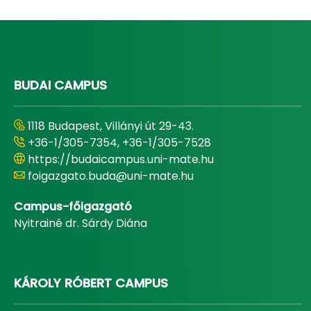
BUDAI CAMPUS
1118 Budapest, Villányi út 29-43.
+36-1/305-7354, +36-1/305-7528
https://budaicampus.uni-mate.hu
foigazgato.buda@uni-mate.hu
Campus-főigazgató
Nyitrainé dr. Sárdy Diána
KÁROLY RÓBERT CAMPUS