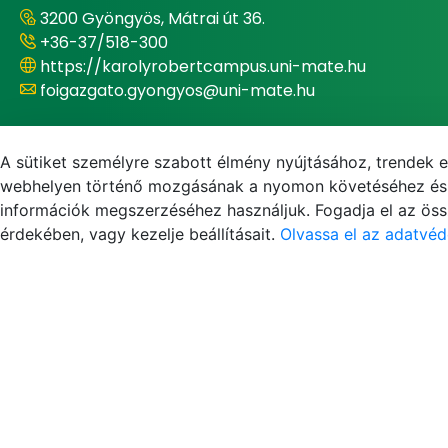
3200 Gyöngyös, Mátrai út 36.
+36-37/518-300
https://karolyrobertcampus.uni-mate.hu
foigazgato.gyongyos@uni-mate.hu
Campus-főigazgató
Dr. Bujdosó Zoltán
A sütiket személyre szabott élmény nyújtásához, trendek 
webhelyen történő mozgásának a nyomon követéséhez és f
információk megszerzéséhez használjuk. Fogadja el az össz
érdekében, vagy kezelje beállításait.
Olvassa el az adatvéd