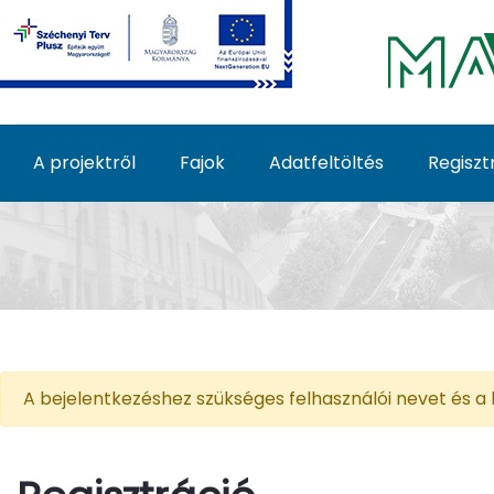
Ugrás a fő tartalomhoz
A projektről
Fajok
Adatfeltöltés
Regiszt
Regisztráció - Invázió
A bejelentkezéshez szükséges felhasználói nevet és a k