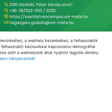
2100 Gödöllő, Páter Károly utca 1.
+36-28/522-000 / 2220
https://szentistvancampus.uni-mate.hu
foigazgato.godollo@uni-mate.hu
Campus-főigazgató
Dr. Béres András
elemzéséhez, a webhely kezeléséhez, a felhasználók
elhasználói bázisunkkal kapcsolatos demográfiai
es sütit a webhelyünk által nyújtott legjobb élmény
elmi irányelveinket
E-mail
Telefonkönyv
NEPTUN
E-learning
© MATE 2021