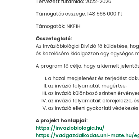
Tervezett futamidő: 2022-2026
Támogatás összege: 148 568 000 Ft
Támogatók: NKFIH
Összefoglaló:
Az Invázióbiológiai Divízió fő küldetése, h
és kezelésére kidolgozzon egy egységes mul
A program fő célja, hogy a kiemelt jelentő
a hazai megjelenést és terjedést do
az invázió folyamatát megértse,
az invázió különböző szinten érvényesü
az invázió folyamatait előrejelezze, é
az invázió elleni gyakorlati védekezé
A projekt honlapjai:
https://invaziobiologia.hu/
https://vadgazdalkodas.uni-mate.hu