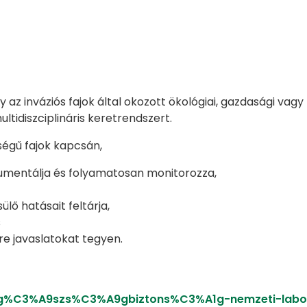
ogy az inváziós fajok által okozott ökológiai, gazdasági v
tidiszciplináris keretrendszert.
ségű fajok kapcsán,
kumentálja és folyamatosan monitorozza,
lő hatásait feltárja,
s
sre javaslatokat tegyen.
/eg%C3%A9szs%C3%A9gbiztons%C3%A1g-nemzeti-labo