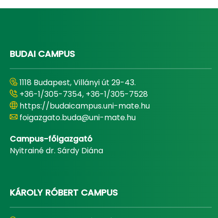
BUDAI CAMPUS
1118 Budapest, Villányi út 29-43.
+36-1/305-7354, +36-1/305-7528
https://budaicampus.uni-mate.hu
foigazgato.buda@uni-mate.hu
Campus-főigazgató
Nyitrainé dr. Sárdy Diána
KÁROLY RÓBERT CAMPUS