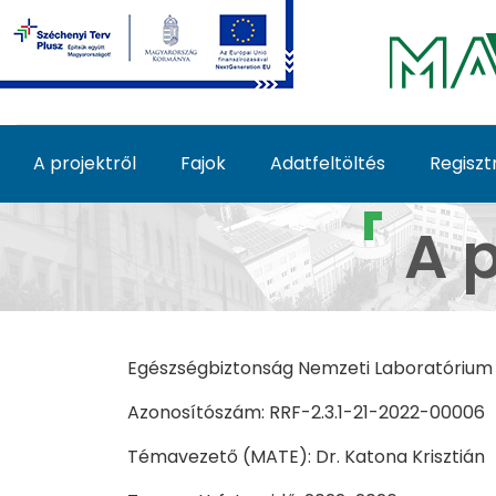
Ugrás a fő tartalomhoz
A projektről
Fajok
Adatfeltöltés
Regiszt
Home - Inváziós fajok
A 
Egészségbiztonság Nemzeti Laboratórium
Azonosítószám: RRF-2.3.1-21-2022-00006
Témavezető (MATE): Dr. Katona Krisztián